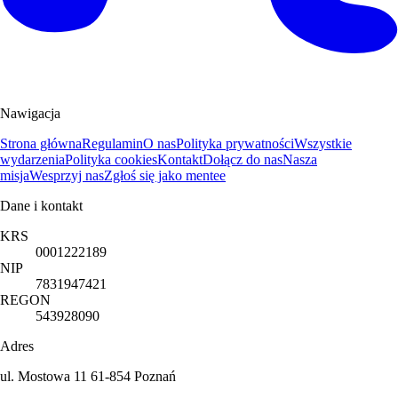
Nawigacja
Strona główna
Regulamin
O nas
Polityka prywatności
Wszystkie
wydarzenia
Polityka cookies
Kontakt
Dołącz do nas
Nasza
misja
Wesprzyj nas
Zgłoś się jako mentee
Dane i kontakt
KRS
0001222189
NIP
7831947421
REGON
543928090
Adres
ul. Mostowa 11 61-854 Poznań