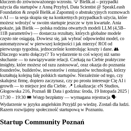
kluczem do zrównoważonego wzrostu. 💡 Bielik.ai – przypadki
użycia dla startupów z Anną Przybył, Data Scientist @ SpeakLeash
Foundation & zespół Bielik.ai Zapomnij o abstrakcyjnych rozmowach
o AI — ta sesja skupia się na konkretnych przypadkach użycia, które
możesz wdrożyć w swoim startupie jeszcze w tym kwartale. Ania
pokaże, jak Bielik — polska rodzina otwartych modeli LLM (4,5B–
11B parametrów) — dostarcza rezultaty, których globalne modele
często nie osiągają. Dowiesz się, jak wybrać odpowiedni model, co
automatyzować w pierwszej kolejności i jak mierzyć ROI od
pierwszego tygodnia, jednocześnie kontrolując koszty i dane. 👥
Dlaczego warto dołączyć? To wydarzenie to coś więcej niż samo
słuchanie — to nawiązywanie relacji. Czekają na Ciebie praktyczne
insighty, które możesz od razu zastosować, oraz okazja do poznania
founderów, builderów, inwestorów i entuzjastów technologii, którzy
kształtują kolejną falę polskich startupów. Niezależnie od tego, czy
skalujesz firmę, dopiero zaczynasz, czy po prostu interesuje Cię AI i
growth — to miejsce jest dla Ciebie. 📍 Lokalizacja: eN Studios,
Głogowska 216, Poznań 📅 Data i godzina: środa, 19 listopada 2025 |
17:30 – 19:30 🎟️ Wstęp bezpłatny — wymagana rejestracja 🗣️
Wydarzenie w języku angielskim Przyjdź po wiedzę. Zostań dla ludzi.
Razem rozwijajmy społeczność startupową w Poznaniu.
Startup Community Poznań