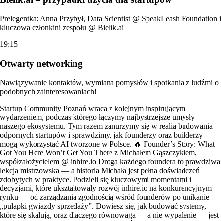
Prelegentka: Anna Przybył, Data Scientist @ SpeakLeash Foundation i
kluczowa członkini zespołu @ Bielik.ai
19:15
Otwarty networking
Nawiązywanie kontaktów, wymiana pomysłów i spotkania z ludźmi o
podobnych zainteresowaniach!
Startup Community Poznań wraca z kolejnym inspirującym
wydarzeniem, podczas którego łączymy najbystrzejsze umysły
naszego ekosystemu. Tym razem zanurzymy się w realia budowania
odpornych startupów i sprawdzimy, jak founderzy oraz builderzy
mogą wykorzystać AI tworzone w Polsce. 🔥 Founder’s Story: What
Got You Here Won’t Get You There z Michałem Gąszczykiem,
współzałożycielem @ inhire.io Droga każdego foundera to prawdziwa
lekcja mistrzowska — a historia Michała jest pełna doświadczeń
zdobytych w praktyce. Podzieli się kluczowymi momentami i
decyzjami, które ukształtowały rozwój inhire.io na konkurencyjnym
rynku — od zarządzania zgodnością wśród founderów po unikanie
„pułapki gwiazdy sprzedaży”. Dowiesz się, jak budować systemy,
które się skalują, oraz dlaczego równowaga — a nie wypalenie — jest