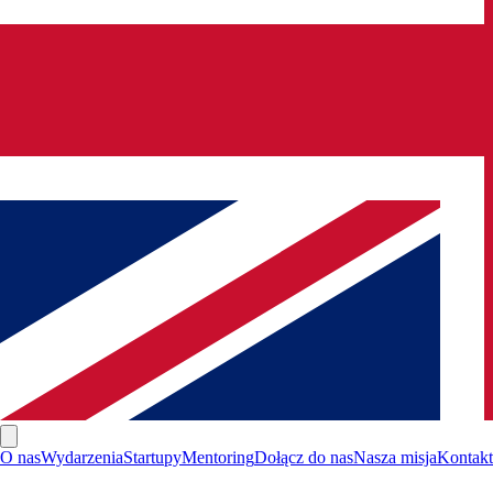
O nas
Wydarzenia
Startupy
Mentoring
Dołącz do nas
Nasza misja
Kontakt