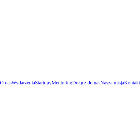
O nas
Wydarzenia
Startupy
Mentoring
Dołącz do nas
Nasza misja
Kontakt