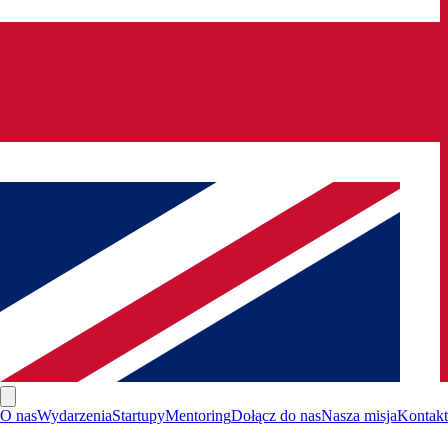
O nas
Wydarzenia
Startupy
Mentoring
Dołącz do nas
Nasza misja
Kontakt