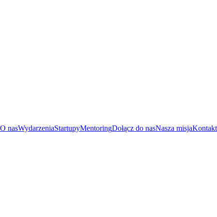
O nas
Wydarzenia
Startupy
Mentoring
Dołącz do nas
Nasza misja
Kontakt