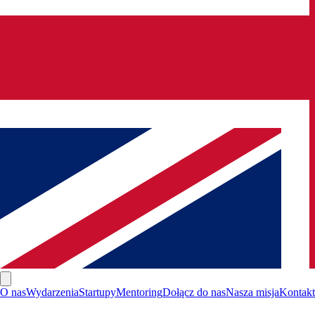
O nas
Wydarzenia
Startupy
Mentoring
Dołącz do nas
Nasza misja
Kontakt