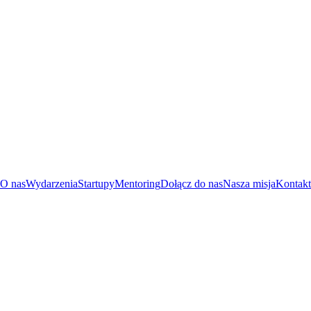
O nas
Wydarzenia
Startupy
Mentoring
Dołącz do nas
Nasza misja
Kontakt