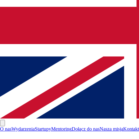
O nas
Wydarzenia
Startupy
Mentoring
Dołącz do nas
Nasza misja
Kontakt