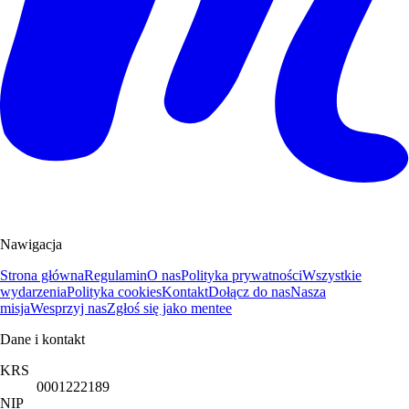
Nawigacja
Strona główna
Regulamin
O nas
Polityka prywatności
Wszystkie
wydarzenia
Polityka cookies
Kontakt
Dołącz do nas
Nasza
misja
Wesprzyj nas
Zgłoś się jako mentee
Dane i kontakt
KRS
0001222189
NIP