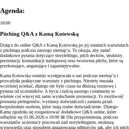
Agenda:
18:00
Pitching Q&A z Kamą Kotowską
Dołącz do online Q&A z Kamą Kotowską po jej ostatnich warsztatach
z pitchingu podczas naszego meetup’u. To okazja, aby zadać
dodatkowe pytania dotyczące storytellingu, pitch decków, struktury
prezentacji, komunikacji startupowej oraz tworzenia pitchy, które są
przekonujące, angażujące i zapamiętywalne.
Kama Kotowska ostatnio występowała u nas podczas meetup’u i
prowadziła praktyczne warsztaty z pitchingu. Niestety musiała
wcześniej uciekać, dlatego nie było czasu na dłuższą rozmowę i
pytania od uczestników. A bycie częścią naszego community to
właśnie coś więcej niż samo wysłuchanie prezentacji. To możliwość
poznania prelegentów, wymiany doświadczeń i zadania pytań
bezpośrednio osobom, które mają realne doświadczenie. Dlatego
Kama zgodziła się zorganizować dodatkowe Q&A online, które
odbędzie się 01.06.2026 o 18:00 📅 Dla przypomnienia, podczas
warsztatów uczestnicy pracowali nad storytellingiem, strukturą
wypowiedzi oraz sposobem angażowania odbiorców tak, aby ich pitch