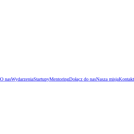
O nas
Wydarzenia
Startupy
Mentoring
Dołącz do nas
Nasza misja
Kontakt