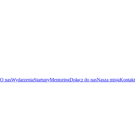
O nas
Wydarzenia
Startupy
Mentoring
Dołącz do nas
Nasza misja
Kontakt