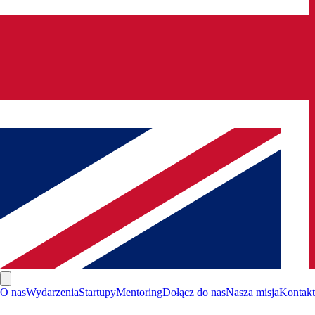
O nas
Wydarzenia
Startupy
Mentoring
Dołącz do nas
Nasza misja
Kontakt