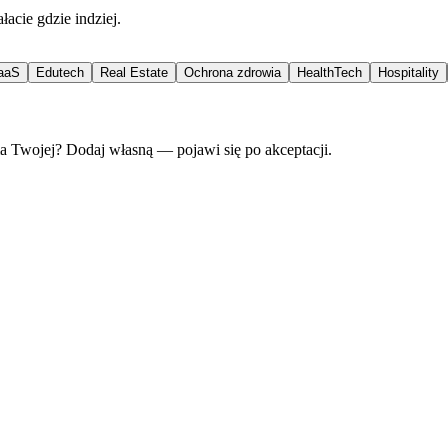
acie gdzie indziej.
aaS
Edutech
Real Estate
Ochrona zdrowia
HealthTech
Hospitality
ma Twojej? Dodaj własną — pojawi się po akceptacji.