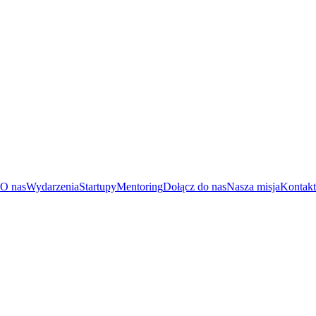
O nas
Wydarzenia
Startupy
Mentoring
Dołącz do nas
Nasza misja
Kontakt