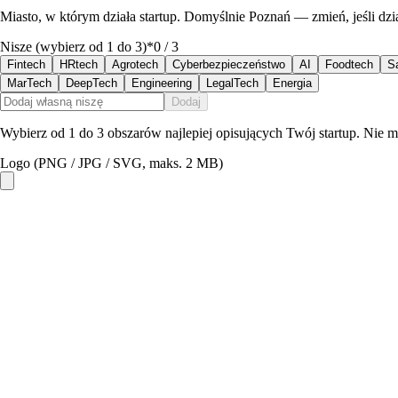
Miasto, w którym działa startup. Domyślnie Poznań — zmień, jeśli dział
Nisze (wybierz od 1 do 3)
*
0
/ 3
Fintech
HRtech
Agrotech
Cyberbezpieczeństwo
AI
Foodtech
S
MarTech
DeepTech
Engineering
LegalTech
Energia
Dodaj
Wybierz od 1 do 3 obszarów najlepiej opisujących Twój startup. Nie 
Logo (PNG / JPG / SVG, maks. 2 MB)