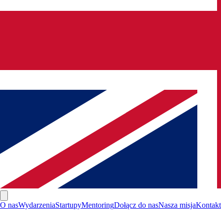
O nas
Wydarzenia
Startupy
Mentoring
Dołącz do nas
Nasza misja
Kontakt